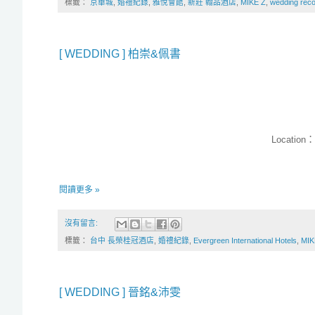
標籤：
京華城
,
婚禮紀錄
,
雅悅會館
,
新莊 翰品酒店
,
MIKE Z
,
wedding rec
[ WEDDING ] 柏崇&佩書
Location：E
閱讀更多 »
沒有留言:
標籤：
台中 長榮桂冠酒店
,
婚禮紀錄
,
Evergreen International Hotels
,
MIK
[ WEDDING ] 晉銘&沛雯