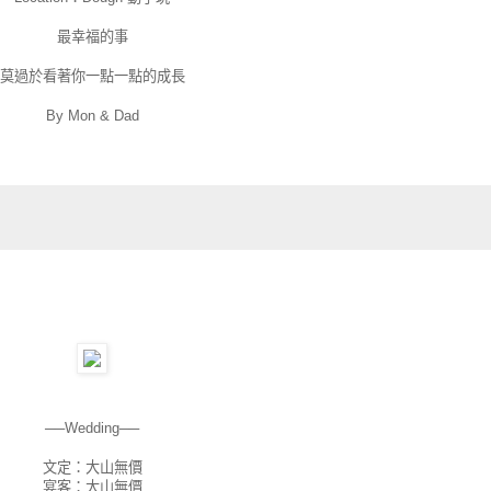
最幸福的事
莫過於看著你一點一點的成長
By Mon & Dad
──Wedding──
文定：大山無價
宴客：大山無價