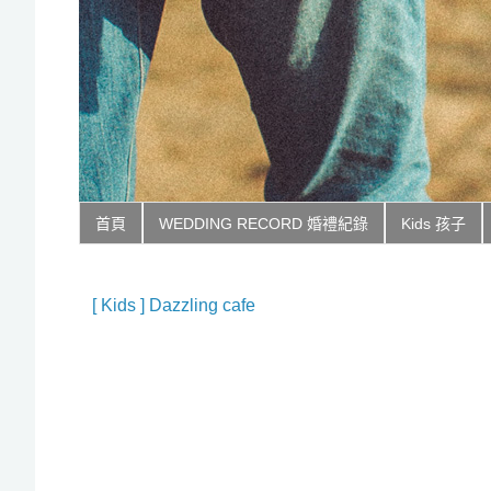
首頁
WEDDING RECORD 婚禮紀錄
Kids 孩子
[ Kids ] Dazzling cafe