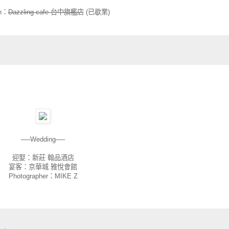
on：
Dazzling cafe 台中旗艦店
(已歇業)
──Wedding──
迎娶：新莊 翰品酒店
宴客：京華城 雅悅會館
Photographer：MIKE Z