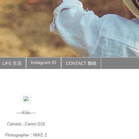
Instagram IG
LIFE 生活
CONTACT 聯絡
──Kids──
Camera : Canon G16
Photographer：MIKE Z