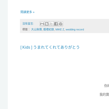
閱讀更多 »
沒有留言:
標籤：
大山無價
,
婚禮紀錄
,
MIKE Z
,
wedding record
[ Kids ] うまれてくれてありがとう
你
我的寶