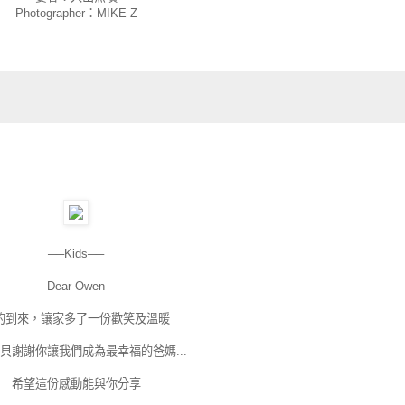
Photographer：MIKE Z
──Kids──
Dear Owen
的到來，讓家多了一份歡笑及溫暖
貝謝謝你讓我們成為最幸福的爸媽...
希望這份感動能與你分享