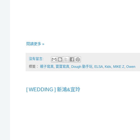
閱讀更多 »
沒有留言:
標籤：
親子寫真
,
寶寶寫真
,
Dough 動手玩
,
ELSA
,
Kids
,
MIKE Z
,
Owen
[ WEDDING ] 新鴻&宜玲