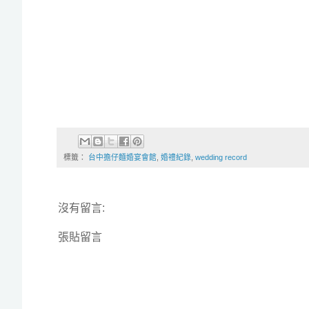
標籤：
台中擔仔麵婚宴會館
,
婚禮紀錄
,
wedding record
沒有留言:
張貼留言