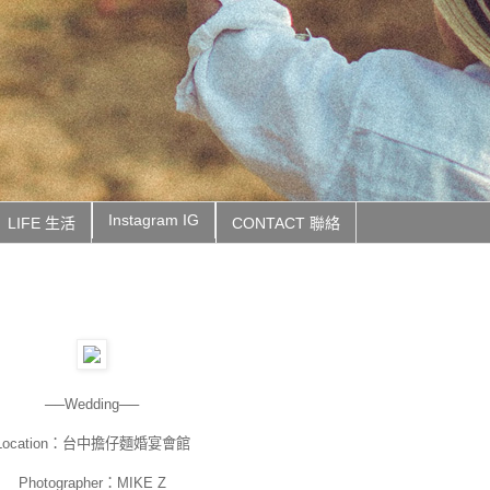
Instagram IG
LIFE 生活
CONTACT 聯絡
──Wedding──
Location：台中擔仔麵婚宴會館
Photographer：MIKE Z